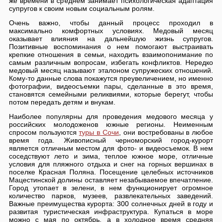
же времени в среднем занимает психологическая адаптация
супругов к своим новым социальным ролям.
Очень важно, чтобы данный процесс проходил в
максимально комфортных условиях. Медовый месяц
оказывает влияния на дальнейшую жизнь супругов.
Позитивные воспоминания о нем помогают выстраивать
крепкие отношения в семьи, находить взаимопонимание по
самым различным вопросам, избегать конфликтов. Нередко
медовый месяц называют эталоном супружеских отношений.
Кому-то данные слова покажутся преувеличением, но именно
фотографии, видеосъемки пары, сделанные в это время,
становятся семейными реликвиями, которые берегут, чтобы
потом передать детям и внукам.
Наиболее популярны для проведения медового месяца у
российских молодоженов южные регионы. Неименным
спросом пользуются
туры в Сочи
, они востребованы в любое
время года. Живописный черноморский город-курорт
является отличным местом для фото- и видеосъемок. В нем
соседствуют лето и зима, теплое южное море, отличные
условия для пляжного отдыха и снег на горных вершинах в
поселке Красная Поляна. Посещение целебных источников
Мацестинской долины оставляет незабываемое впечатление.
Город утопает в зелени, в нем функционирует огромное
количество парков, музеев, развлекательных заведений.
Важные преимущества курорта: 300 солнечных дней в году и
развитая туристическая инфраструктура. Купаться в море
можно с мая по октябрь, а в холодное время средняя