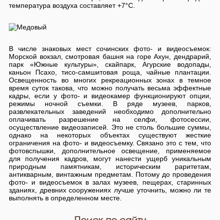
температура воздуха составляет +7°С.
В числе знаковых мест сочинских фото- и видеосъемок:
Морской вокзал, смотровая башня на горе Ахун, дендрарий,
парк «Южные культуры», скайпарк, Агурские водопады,
каньон Псахо, тисо-самшитовая роща, чайные плантации.
Освещенность во многих рекреационных зонах в темное
время суток такова, что можно получать весьма эффектные
кадры, если у фото- и видеокамер функционируют опции,
режимы ночной съемки. В ряде музеев, парков,
развлекательных заведений необходимо дополнительно
оплачивать разрешение на селфи, фотосессии,
осуществление видеозаписей. Это не столь большие суммы,
однако на некоторых объектах существуют жесткие
ограничения на фото- и видеосъемку. Связано это с тем, что
фотовспышки, дополнительное освещение, применяемое
для получения кадров, могут нанести ущерб уникальным
природным памятникам, историческим раритетам,
антикварным, винтажным предметам. Потому до проведения
фото- и видеосъемок в залах музеев, пещерах, старинных
зданиях, древних сооружениях лучше уточнить, можно ли те
выполнять в определенном месте.
Поиск по сайту