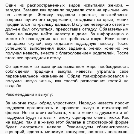
Один из распространенных видов испытания жениха –
загадки. Загадки как правило задавали стоя на крыльце или
на лестнице. Жениху задавали простые, незатейливые
вопросы шуточного содержания, отгадывая которые, жених
продвигался по крыльцу дальше. В случае неверного ответа –
должен был откупиться, предоставив отгадку. Обязательным
было на выкупе найти невесту в доме. За информацию о
месте её нахождения так же требовали откуп. Если жених
попадался скупой, ему отдавали подсадную невесту. После
успешного выполнения всех заданий, жених конечно же
получал невесту, вместе с благословением родителей. После
этого все проходили к столу.
Со временем во всем цивилизованном мире необходимость
соблюдения традиции выкупа невесты утратила своё
первоначальное назначение. Обряд трансформировался и
получил новую жизнь, как способ развлечения гостей на
свадьбе.
Рекомендации к выкупу:
За многие годы обряд упростился. Нередко невеста просит
подружек организовать и провести выкуп в стихотворной
форме. Но не стоит забывать, что и жених с друзьями и её
подружки будут готовы к такому сценарию очень плохо. Как
на видео, так и в живую этот балаган в стихотворной форме
будет смотреться нелепо. Рекомендуем сбалансировать
сценарий, сделать минимум конкурсов, оставить несколько,