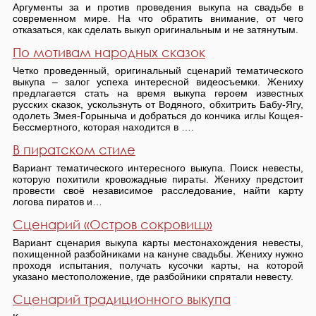
Аргументы за и против проведения выкупа на свадьбе в
современном мире. На что обратить внимание, от чего
отказаться, как сделать выкуп оригинальным и не затянутым.
По мотивам народных сказок
Четко проведенный, оригинальный сценарий тематического
выкупа – залог успеха интересной видеосъемки. Жениху
предлагается стать на время выкупа героем известных
русских сказок, ускользнуть от Водяного, обхитрить Бабу-Ягу,
одолеть Змея-Горыныча и добраться до кончика иглы Кощея-
Бессмертного, которая находится в ….
В пиратском стиле
Вариант тематического интересного выкупа. Поиск невесты,
которую похитили кровожадные пираты. Жениху предстоит
провести своё независимое расследование, найти карту
логова пиратов и…
Сценарий «Остров сокровищ»
Вариант сценария выкупа карты местонахождения невесты,
похищенной разбойниками на кануне свадьбы. Жениху нужно
проходя испытания, получать кусочки карты, на которой
указано меcтоположение, где разбойники спрятали невесту.
Сценарий традиционного выкупа