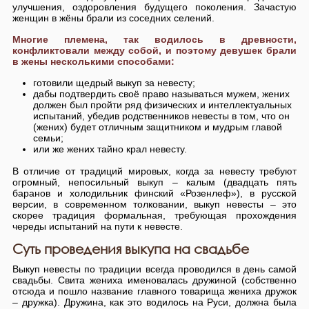
улучшения, оздоровления будущего поколения. Зачастую
женщин в жёны брали из соседних селений.
Многие племена, так водилось в древности,
конфликтовали между собой, и поэтому девушек брали
в жены несколькими способами:
готовили щедрый выкуп за невесту;
дабы подтвердить своё право называться мужем, жених
должен был пройти ряд физических и интеллектуальных
испытаний, убедив родственников невесты в том, что он
(жених) будет отличным защитником и мудрым главой
семьи;
или же жених тайно крал невесту.
В отличие от традиций мировых, когда за невесту требуют
огромный, непосильный выкуп – калым (двадцать пять
баранов и холодильник финский «Розенлеф»), в русской
версии, в современном толковании, выкуп невесты – это
скорее традиция формальная, требующая прохождения
череды испытаний на пути к невесте.
Суть проведения выкупа на свадьбе
Выкуп невесты по традиции всегда проводился в день самой
свадьбы. Свита жениха именовалась дружиной (собственно
отсюда и пошло название главного товарища жениха дружок
– дружка). Дружина, как это водилось на Руси, должна была