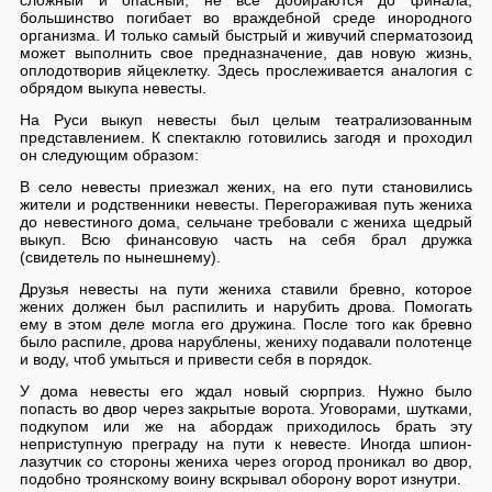
сложный и опасный, не все добираются до финала,
большинство погибает во враждебной среде инородного
организма. И только самый быстрый и живучий сперматозоид
может выполнить свое предназначение, дав новую жизнь,
оплодотворив яйцеклетку. Здесь прослеживается аналогия с
обрядом выкупа невесты.
На Руси выкуп невесты был целым театрализованным
представлением. К спектаклю готовились загодя и проходил
он следующим образом:
В село невесты приезжал жених, на его пути становились
жители и родственники невесты. Перегораживая путь жениха
до невестиного дома, сельчане требовали с жениха щедрый
выкуп. Всю финансовую часть на себя брал дружка
(свидетель по нынешнему).
Друзья невесты на пути жениха ставили бревно, которое
жених должен был распилить и нарубить дрова. Помогать
ему в этом деле могла его дружина. После того как бревно
было распиле, дрова нарублены, жениху подавали полотенце
и воду, чтоб умыться и привести себя в порядок.
У дома невесты его ждал новый сюрприз. Нужно было
попасть во двор через закрытые ворота. Уговорами, шутками,
подкупом или же на абордаж приходилось брать эту
неприступную преграду на пути к невесте. Иногда шпион-
лазутчик со стороны жениха через огород проникал во двор,
подобно троянскому воину вскрывал оборону ворот изнутри.