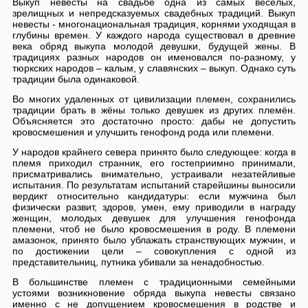
Выкуп невесты на свадьбе одна из самых весёлых,
зрелищных и непредсказуемых свадебных традиций. Выкуп
невесты - многонациональная традиция, корнями уходящая в
глубины времен. У каждого народа существовал в древние
века обряд выкупа молодой девушки, будущей жены. В
традициях разных народов он именовался по-разному, у
тюркских народов – калым, у славянских – выкуп. Однако суть
традиции была одинаковой.
Во многих удаленных от цивилизации племен, сохранились
традиции брать в жёны только девушек из других племён.
Объясняется это достаточно просто: дабы не допустить
кровосмешения и улучшить генофонд рода или племени.
У народов крайнего севера принято было следующее: когда в
племя приходил странник, его гостеприимно принимали,
присматривались внимательно, устраивали незатейливые
испытания. По результатам испытаний старейшины выносили
вердикт относительно кандидатуры: если мужчина был
физически развит, здоров, умен, ему приводили в награду
женщин, молодых девушек для улучшения генофонда
племени, чтоб не было кровосмешения в роду. В племени
амазонок, принято было ублажать странствующих мужчин, и
по достижении цели – совокупления с одной из
представительниц, путника убивали за ненадобностью.
В большинстве племен с традиционными семейными
устоями возникновение обряда выкупа невесты связано
именно с не допущением кровосмешения в родстве и