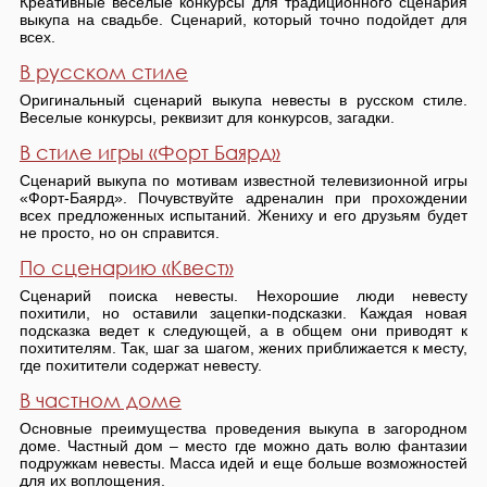
Креативные веселые конкурсы для традиционного сценария
выкупа на свадьбе. Сценарий, который точно подойдет для
всех.
В русском стиле
Оригинальный сценарий выкупа невесты в русском стиле.
Веселые конкурсы, реквизит для конкурсов, загадки.
В стиле игры «Форт Баярд»
Сценарий выкупа по мотивам известной телевизионной игры
«Форт-Баярд». Почувствуйте адреналин при прохождении
всех предложенных испытаний. Жениху и его друзьям будет
не просто, но он справится.
По сценарию «Квест»
Сценарий поиска невесты. Нехорошие люди невесту
похитили, но оставили зацепки-подсказки. Каждая новая
подсказка ведет к следующей, а в общем они приводят к
похитителям. Так, шаг за шагом, жених приближается к месту,
где похитители содержат невесту.
В частном доме
Основные преимущества проведения выкупа в загородном
доме. Частный дом – место где можно дать волю фантазии
подружкам невесты. Масса идей и еще больше возможностей
для их воплощения.