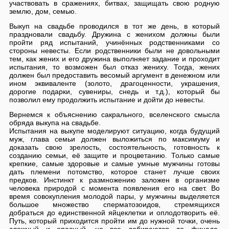
участвовать в сражениях, битвах, защищать свою родную
землю, дом, семью.
Выкуп на свадьбе проводился в тот же день, в который
праздновали свадьбу. Дружина с женихом должны были
пройти ряд испытаний, учинённых родственниками со
стороны невесты. Если родственники были не довольными
тем, как жених и его дружина выполняет задание и проходит
испытания, то возможен был отказ жениху. Тогда, жених
должен был предоставить весомый аргумент в денежном или
ином эквиваленте (золото, драгоценности, украшения,
дорогие подарки, сувениры, снедь и т.д.), который бы
позволил ему продолжить испытание и дойти до невесты.
Вернемся к объяснению сакрального, вселенского смысла
обряда выкупа на свадьбе.
Испытания на выкупе моделируют ситуацию, когда будущий
муж, глава семьи должен выложиться по максимуму и
доказать свою зрелость, состоятельность, готовность к
созданию семьи, её защите и процветанию. Только самые
крепкие, самые здоровые и самые умные мужчины готовы
дать племени потомство, которое станет лучше своих
предков. Инстинкт к размножению заложен в организме
человека природой с момента появления его на свет. Во
время совокупления молодой пары, у мужчины выделяется
большое множество сперматозоидов, стремящихся
добраться до единственной яйцеклетки и оплодотворить её.
Путь, который приходится пройти им до нужной точки, очень