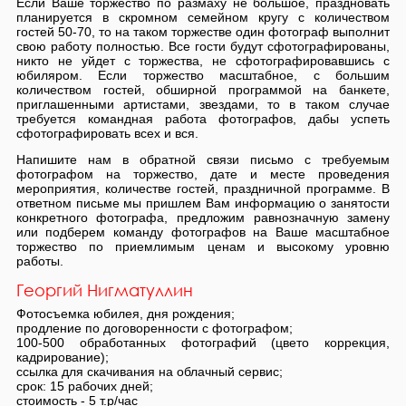
Если Ваше торжество по размаху не большое, праздновать
планируется в скромном семейном кругу с количеством
гостей 50-70, то на таком торжестве один фотограф выполнит
свою работу полностью. Все гости будут сфотографированы,
никто не уйдет с торжества, не сфотографировавшись с
юбиляром. Если торжество масштабное, с большим
количеством гостей, обширной программой на банкете,
приглашенными артистами, звездами, то в таком случае
требуется командная работа фотографов, дабы успеть
сфотографировать всех и вся.
Напишите нам в обратной связи письмо с требуемым
фотографом на торжество, дате и месте проведения
мероприятия, количестве гостей, праздничной программе. В
ответном письме мы пришлем Вам информацию о занятости
конкретного фотографа, предложим равнозначную замену
или подберем команду фотографов на Ваше масштабное
торжество по приемлимым ценам и высокому уровню
работы.
Георгий Нигматуллин
Фотосъемка юбилея, дня рождения;
продление по договоренности с фотографом;
100-500 обработанных фотографий (цвето коррекция,
кадрирование);
ссылка для скачивания на облачный сервис;
срок: 15 рабочих дней;
стоимость - 5 т.р/час