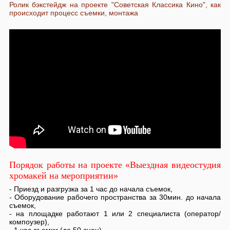
Ролик бэкстейдж на проекте "Советская Классика Кино", как
происходит процесс съемки, монтажа
Порядок работы на проекте «Выездная видеостудия
хромакей на мероприятии»
- Приезд и разгрузка за 1 час до начала съемок,
- Оборудование рабочего пространства за 30мин. до начала
съемок,
- на площадке работают 1 или 2 специалиста (оператор/
компоузер),