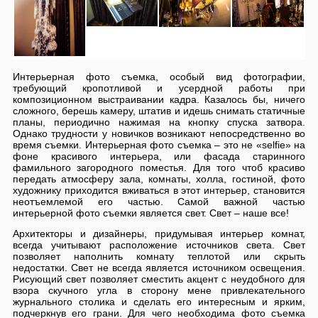
Интерьерная фото съемка, особый вид фотографии,
требующий кропотливой и усердной работы при
композиционном выстраивании кадра. Казалось бы, ничего
сложного, берешь камеру, штатив и идешь снимать статичные
планы, периодично нажимая на кнопку спуска затвора.
Однако трудности у новичков возникают непосредственно во
время съемки. Интерьерная фото съемка – это не «selfie» на
фоне красивого интерьера, или фасада старинного
фамильного загородного поместья. Для того чтоб красиво
передать атмосферу зала, комнаты, холла, гостиной, фото
художнику приходится вживаться в этот интерьер, становится
неотъемлемой его частью. Самой важной частью
интерьерной фото съемки является свет. Свет – наше все!
Архитекторы и дизайнеры, придумывая интерьер комнат,
всегда учитывают расположение источников света. Свет
позволяет наполнить комнату теплотой или скрыть
недостатки. Свет не всегда является источником освещения.
Рисующий свет позволяет сместить акцент с неудобного для
взора скучного угла в сторону мене привлекательного
журнального столика и сделать его интересным и ярким,
подчеркнув его грани. Для чего необходима фото съемка