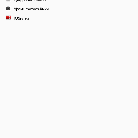
Уроки фотосъёмки
Юбилей
© 2011-2026 Профессиональная видеосъемка свадеб в
Москве, видеомонтаж фильма
+7 9261-448-171
E-mail:
x-studios@rambler.ru