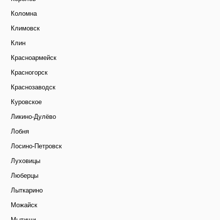
Коломна
Климовск
Клин
Красноармейск
Красногорск
Краснозаводск
Куровское
Ликино-Дулёво
Лобня
Лосино-Петровск
Луховицы
Люберцы
Лыткарино
Можайск
Мытищи