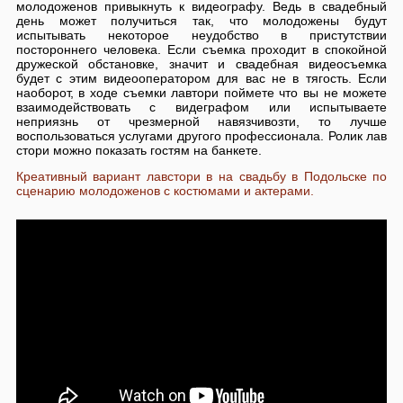
молодоженов привыкнуть к видеографу. Ведь в свадебный
день может получиться так, что молодожены будут
испытывать некоторое неудобство в пристутствии
постороннего человека. Если съемка проходит в спокойной
дружеской обстановке, значит и свадебная видеосъемка
будет с этим видеооператором для вас не в тягость. Если
наоборот, в ходе съемки лавтори поймете что вы не можете
взаимодействовать с видеграфом или испытываете
неприязнь от чрезмерной навязчивозти, то лучше
воспользоваться услугами другого профессионала. Ролик лав
стори можно показать гостям на банкете.
Креативный вариант лавстори в на свадьбу в Подольске по
сценарию молодоженов с костюмами и актерами.