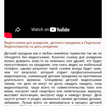
Видеосъемка дня рождения, детского праздника в Подольске.
Видеооператор на день рождение.
Детский праздник как и любое семейное торжество так же не
обходится без видеосъемки. Конечно съемку дня рождения
можно доверить кому-то из знакомых или друзей, кто будет
присутствовать на празднике, или снять видео на мобильный
телефон, однако результат такой съемки всегда будет хуже,
чем тот результат, который отдает профессиональный
видеоператор, снимающий детские праздники на протяжении
длительного времени. Специфика детской видеосъемки
такова, что дети не могут по долгу ожидать ожидать, пока
видеооператор, чаще всего по совместительству папа или
мама, настроят свой смартфон или любительскую зеркалку,
выставят экспозицию, выстроят кадр и наведут фокус. Дети
просто устают и уходят заниматься своими детскими делами,
забавами. Лучше всего не вмешиваться в процесс детской