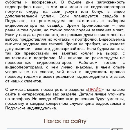
субботы и воскресенья. В будние дни загруженность
видеографов ниже, в эти дни можно от видеооператоров
получить скидку на свои услуги или бонус в видео
дополнительной услуги. Если планируется свадьба в
Подольске, то рекомендуем не затягивать с выбором
видеооператора на свадьбу. Время бронирования – чем
раньше тем лучше, но только после подачи заявления в загс.
Если у нас дата уже занята, мы рекомендуем своих коллег на
выбор, предоставляя их контакты и портфолио. Видеосъемка
выписки роддома как таковой брони не требует, как узнаете
дату выписки – звоните, договаривайтесь. Если будем заняты,
так же предоставим не занятых коллег на выбор, с
контактами и портфолио. Мы никогда не рекомендуем не
проверенных видеооператоров. Работаем только с
видеооператорами, с кем лично знакомы, в чьем опыте
уверены не на словах, чей опыт и надежность прошла
проверку годами и имеет реальное подтверждение в отзывах
от наших клиентов.
Стоимость можно посмотреть в разделе «
ПРАЙС
» на нашем
сайте в интересующем вас разделе. Детали лучше уточнить
по телефону. Не всегда «Пакетные решения» будут уместны,
поскольку в каждом конкретном случае цена видеосъемки в
Подольске индивидуальна.
Поиск по сайту