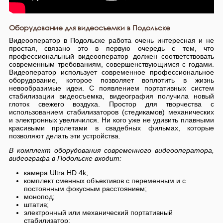
Оборудование для видеосъемки в Подольске
Видеооператор в Подольске работа очень интересная и не
простая, связано это в первую очередь с тем, что
профессиональный видеооператор должен соответствовать
современным требованиям, совершенствующимся с годами.
Видеоператор использует современное профессиональное
оборудование, которое позволяет воплотить в жизнь
невообразимые идеи. С появлением портативных систем
стабилизации видеосъемка, видеография получила новый
глоток свежего воздуха. Простор для творчества с
использованием стабилизаторов (стедикамов) механических
и электронных увеличился. Ни кого уже не удивить плавными
красивыми пролетами в свадебных фильмах, которые
позволяют делать эти устройства.
В комплект оборудования современного видеооператора,
видеографа в Подольске входит:
камера Ultra HD 4k;
комплект сменных объективов с переменным и с
постоянным фокусным расстоянием;
монопод;
штатив;
электронный или механический портативный
стабилизатор;