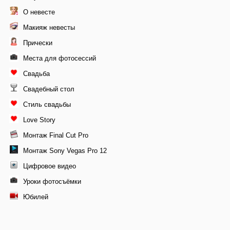
О невесте
Макияж невесты
Прически
Места для фотосессий
Свадьба
Свадебный стол
Стиль свадьбы
Love Story
Монтаж Final Cut Pro
Монтаж Sony Vegas Pro 12
Цифровое видео
Уроки фотосъёмки
Юбилей