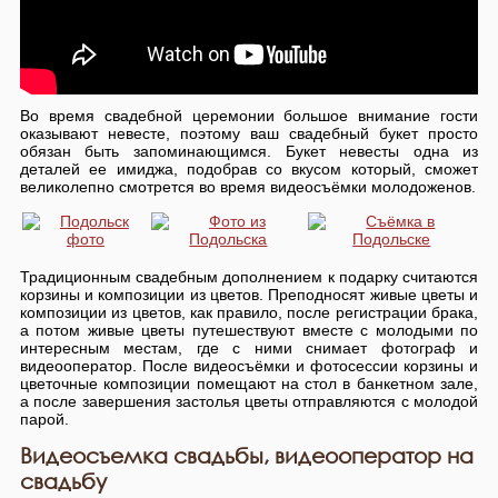
Во время свадебной церемонии большое внимание гости
оказывают невесте, поэтому ваш свадебный букет просто
обязан быть запоминающимся. Букет невесты одна из
деталей ее имиджа, подобрав со вкусом который, сможет
великолепно смотрется во время видеосъёмки молодоженов.
Традиционным свадебным дополнением к подарку считаются
корзины и композиции из цветов. Преподносят живые цветы и
композиции из цветов, как правило, после регистрации брака,
а потом живые цветы путешествуют вместе с молодыми по
интересным местам, где с ними снимает фотограф и
видеооператор. После видеосъёмки и фотосессии корзины и
цветочные композиции помещают на стол в банкетном зале,
а после завершения застолья цветы отправляются с молодой
парой.
Видеосъемка свадьбы, видеооператор на
свадьбу