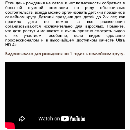
Если день рождения не летом и нет возможности собраться в
большой шумной компании по ряду объективных
обстоятельств, всегда можно организовать детский праздник в
семейном кругу. Детский праздник для детей до 2-х лет, как
правило дети не помнят, а все развлечения
организовываются исключительно для взрослых. Помните,
что дети растут и меняются и очень приятно смотреть видео
с их участием, особенно, если видео сделанно
профессионалом и в высочайшем доступном качесте Ultra
HD 4k.
Видеосъемка дня рождения на 1 годик в семейном кругу.