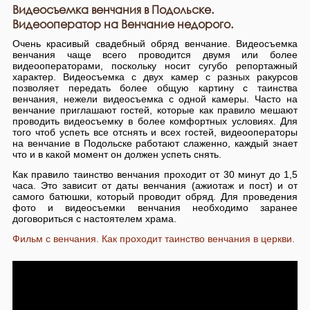
Видеосъемка венчания в Подольске.
Видеооператор на Венчание недорого.
Очень красивый свадебный обряд венчание. Видеосъемка
венчания чаще всего проводится двумя или более
видеооператорами, поскольку носит сугубо репортажный
характер. Видеосъемка с двух камер с разных ракурсов
позволяет передать более общую картину с таинства
венчания, нежели видеосъемка с одной камеры. Часто на
венчание приглашают гостей, которые как правило мешают
проводить видеосъемку в более комфортных условиях. Для
того чтоб успеть все отснять и всех гостей, видеооператоры
на венчание в Подольске работают слаженно, каждый знает
что и в какой момент он должен успеть снять.
Как правило таинство венчания проходит от 30 минут до 1,5
часа. Это зависит от даты венчания (ажиотаж и пост) и от
самого батюшки, который проводит обряд. Для проведения
фото и видеосъемки венчания необходимо заранее
договориться с настоятелем храма.
Фильм с венчания. Как проходит таинство венчания в церкви.