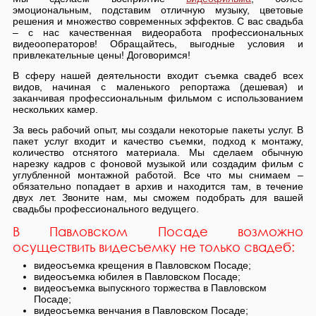
эмоциональным, подставим отличную музыку, цветовые
решения и множество современных эффектов. С вас свадьба
– с нас качественная видеоработа профессиональных
видеооператоров! Обращайтесь, выгодные условия и
привлекательные цены! Договоримся!
В сферу нашей деятельности входит съемка свадеб всех
видов, начиная с маленького репортажа (дешевая) и
заканчивая профессиональным фильмом с использованием
нескольких камер.
За весь рабочий опыт, мы создали некоторые пакеты услуг. В
пакет услуг входит и качество съемки, подход к монтажу,
количество отснятого материала. Мы сделаем обычную
нарезку кадров с фоновой музыкой или создадим фильм с
углубленной монтажной работой. Все что мы снимаем –
обязательно попадает в архив и находится там, в течение
двух лет. Звоните нам, мы сможем подобрать для вашей
свадьбы профессионального ведущего.
В Павловском Посаде возможно
осуществить видесъемку не только свадеб:
видеосъемка крещения в Павловском Посаде;
видеосъемка юбилея в Павловском Посаде;
видеосъемка выпускного торжества в Павловском
Посаде;
видеосъемка венчания в Павловском Посаде;