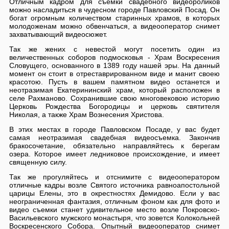
Отличным кадром для съемки свадебного видеороликов
можно насладиться в чудесном городе Павловский Посад. Он
богат огромным количеством старинных храмов, в которых
молодоженам можно обвенчаться, а видеооператор снимет
захватывающий видеосюжет.
Так же жених с невестой могут посетить один из
величественных соборов подмосковья - Храм Воскресения
Словущего, основанного в 1389 году нашей эры. На данный
момент он стоит в отреставрированном виде и манит своею
красотою. Пусть в вашем памятном видео останется и
неотразимая Екатерининский храм, который расположен в
селе Рахманово. Сохранившие свою многовековою историю
Церковь Рождества Богородицы и церковь святителя
Николая, а также Храм Вознесения Христова.
В этих местах в городе Павловском Посаде, у вас будет
самая неотразимая свадебная видеосъемка. Закончив
бракосочетание, обязательно направляйтесь к берегам
озера. Которое имеет ледниковое происхождение, и имеет
священную силу.
Так же прогуляйтесь и отснимите с видеооператором
отличные кадры возле Святого источника равноапостольной
царицы Елены, это в окрестностях Демидово. Если у вас
неограниченная фантазия, отличным фоном как для фото и
видео съемки станет удивительное место возле Покровско-
Васильевского мужского монастыря, что зовется Колокольней
Воскресенского Собора. Опытный видеооператор снимет