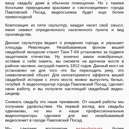
вашу свадьбу даже в обычном помещении. Но с такими
богатыми природными красками и «экспозициями» города
Павловский Посад, видеосъемка будет еще более
превосходной.
Композиция из пяти скульптур, каждая несет свой смысл,
имея символ определенного населенного пункта и вид
производства.
Данная скульптура ведает о рождении города, и украшает
площадь Революции. Незабываемым фоном вашей
свадебной экскурсии станет Танк Т-64 установлен за подвиги
защитников отечества. Ну конечно замок новобрачных,
оставив о себе память, вы сможете на арочном мосте в
районе часовни, несущей память 1812 годов. Данный мост не
установлен не для того что бы переходить реку, это
символический объект. Для неповторимого эффекта вашей
свадебной истории с этого моста можно выпустить белых,
голубей. А видеооператор города Павловский Посад, сделает
свою работу, и вы получите настоящий свадебный видео-
шедевр.
Снимать свадьбу это наше призвание. От нашей работы мы
получаем удовольствие. На первый взгляд, все свадьбы
одинаковы, но мы и наши профессиональные
видеооператоры сделаем для вас незабываемый
видеосюжет в городе Павловский Посад.
Мы сделаем восприятие
видеофильма
, более