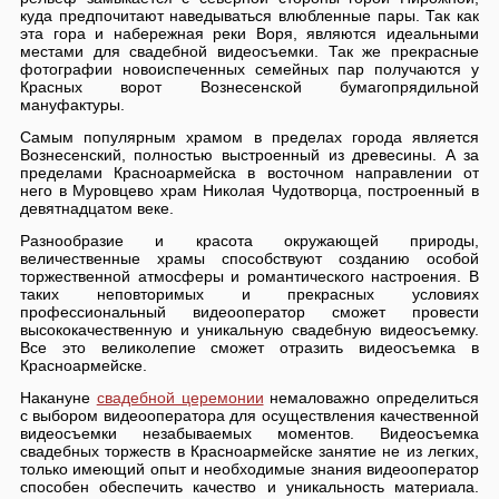
куда предпочитают наведываться влюбленные пары. Так как
эта гора и набережная реки Воря, являются идеальными
местами для свадебной видеосъемки. Так же прекрасные
фотографии новоиспеченных семейных пар получаются у
Красных ворот Вознесенской бумагопрядильной
мануфактуры.
Самым популярным храмом в пределах города является
Вознесенский, полностью выстроенный из древесины. А за
пределами Красноармейска в восточном направлении от
него в Муровцево храм Николая Чудотворца, построенный в
девятнадцатом веке.
Разнообразие и красота окружающей природы,
величественные храмы способствуют созданию особой
торжественной атмосферы и романтического настроения. В
таких неповторимых и прекрасных условиях
профессиональный видеооператор сможет провести
высококачественную и уникальную свадебную видеосъемку.
Все это великолепие сможет отразить видеосъемка в
Красноармейске.
Накануне
свадебной церемонии
немаловажно определиться
с выбором видеооператора для осуществления качественной
видеосъемки незабываемых моментов. Видеосъемка
свадебных торжеств в Красноармейске занятие не из легких,
только имеющий опыт и необходимые знания видеооператор
способен обеспечить качество и уникальность материала.