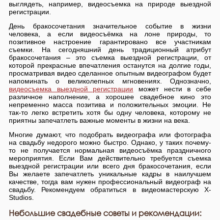
выглядеть, например, видеосъемка на природе выездной
регистрации.
День бракосочетания значительное событие в жизни
человека, а если видеосъёмка на лоне природы, то
позитивное настроение гарантировано все участникам
съемки. На сегодняшний день традиционный атрибут
бракосочетания – это съемка выездной регистрации, от
которой прекрасные впечатления останутся на долгие годы,
просматривая видео сделанное опытным видеографом будет
напоминать о великолепных мгновениях. Однозначно,
видеосъемка выездной регистрации
может нести в себе
различное наполнение, а хорошее свадебное кино это
непременно масса позитива и положительных эмоции. Не
так-то легко встретить хотя бы одну человека, которому не
приятны запечатлеть важные моменты в жизни на века.
Многие думают, что подобрать видеографа или фотографа
на свадьбу недорого можно быстро. Однако, у таких почему-
то не получается нормальная видеосъёмка праздничного
мероприятия. Если Вам действительно требуется съемка
выездной регистрации или всего дня бракосочетания, если
Вы желаете запечатлеть уникальные кадры в наилучшем
качестве, тогда вам нужен профессиональный видеограф на
свадьбу. Рекомендуем обратиться в видеомастерскую X-
Studios.
Небольшие свадебные советы и рекомендации: