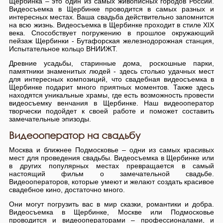
Щербинка – это один из самых живописных городов России.
Видеосъемка в Щербинке проводится в самых разных и
интересных местах. Ваша свадьба действительно запомнится
на всю жизнь. Видеосъемка в Щербинке проходит в стиле XIX
века. Способствует погружению в прошлое окружающий
пейзаж Щербинки - Бутафорская железнодорожная станция,
Испытательное кольцо ВНИИЖТ.
Древние усадьбы, старинные дома, роскошные парки,
памятники знаменитых людей - здесь столько удачных мест
для интересных композиций, что свадебная видеосъемка в
Щербинке подарит много приятных моментов. Также здесь
находятся уникальные храмы, где есть возможность провести
видеосъемку венчания в Щербинке. Наш видеооператор
творчески подойдет к своей работе и поможет составить
замечательные эпизоды.
Видеооператор на свадьбу
Москва и ближнее Подмосковье – одни из самых красивых
мест для проведения свадьбы. Видеосъемка в Щербинке или
в других популярных местах превращается в самый
настоящий фильм о замечательной свадьбе.
Видеооператоров, которые умеют и желают создать красивое
свадебное кино, достаточно много.
Они могут погрузить вас в мир сказки, романтики и добра.
Видеосъемка в Щербинке, Москве или Подмосковье
проводится и видеооператорами – профессионалами, и