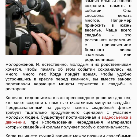
замечательный способ
сохранить память о
событии. Она
способна делать
многое. Например
приносить в жизнь
веселье. Чаще всего
свадьба - это
роскошная церемония
с привлечением
большого числа
знакомых или
родственников
молодоженов. И, естественно, молодым и их родственникам
хочется, чтобы память об этом событии сохранилась на
много, много лет. Когда придёт время, чтобы удобно
устроившись в кресле перед камином, вы вместе заново
переживали чарующие минуты торжества и свадьбы в
ресторане.
Конечно, видеосъемка в загс превосходное решение для тех,
кто хочет сохранить память о счастливых минутах свадьбы.
Предназначенный на долгую память свадебный фильм
требует тщательно продуманного сценария с участием
молодых людей. Существует постановочная и
видеосъемка в
движении
, при использовании чередования материалов
которых свадебный фильм получает особую оригинальность.
Когда вы ищете лучший вариант между разными свадебными