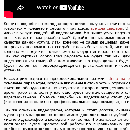
Конечно же, обычно молодая пара желает получить отличное ка
говорится – «дешево и сердито», как здесь:
все для свадьбы
. Э
числе и услуги свадебной видеосъемки. На рынке услуг видео
цен. Как же в нем разобраться? Давайте попытаемся немног
качества данной услуги. Итак, конечно же самый дешевый, даже
попросить поснимать на свадьбе кого-либо из гостей, или д
конечно же получите, только смотреть будет интересно его толь
Так как картинка особо глаз радовать не будет, так как, да
подстраиваться камерой автоматически, но кадр должен будет
будет постоянная непрекращающаяся тряска картинки, и через
устаните.
Рассмотрим варианты профессиональной съемки.
Цена на э
основные параметры, которые включены в стоимость и отражаютс
качество оборудования по средствам которого осуществляетс
время работы и, если у вас еще будет монтаж свадебного фи
видеомонтажера. Съемка свадьбы на видеокамеру стоит д
(исключения составляют профессиональные видеокамеры), но и к
Так же опытные видеографы, которые и стоят дороже, снимаю
мучая зря молодоженов пересъемом дополнительных дублей,
лишнего дискомфорта молодым и их гостям. Что же касается мон
достигается путем кропотливой работы по выравниванию цве
подборке нужных кадров, грамотному чередованию планов, работ