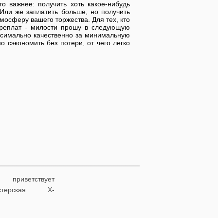
о важнее: получить хоть какое-нибудь
 Или же заплатить больше, но получить
мосферу вашего торжества. Для тех, кто
ереплат - милости прошу в следующую
ксимально качественно за минимальную
 сэкономить без потери, от чего легко
риветствует
астерская X-