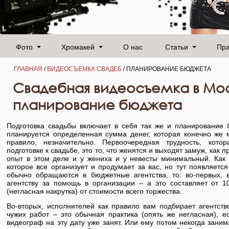
Фото
Хромакей
О нас
Статьи
Пр
ГЛАВНАЯ
/
ВИДЕОСЪЕМКА СВАДЕБ
/ ПЛАНИРОВАНИЕ БЮДЖЕТА
Свадебная видеосъемка в Мос
планирование бюджета
Подготовка свадьбы включает в себя так же и планирование 
планируется определенная сумма денег, которая конечно же м
правило, незначительно. Первоочередная трудность, кот
подготовке к свадьбе, это то, что женятся и выходят замуж, как п
опыт в этом деле и у жениха и у невесты минимальный. Как 
которое все организует и продумает за вас, но тут появляется
обычно обращаются в бюджетные агентства, то: во-первых, 
агентству за помощь в организации – а это составляет от 
(негласная накрутка) от стоимости всего торжества.
Во-вторых, исполнителей как правило вам подбирает агентст
чужих работ – это обычная практика (опять же негласная), 
видеограф на эту дату уже занят. Или ему потом некогда заним