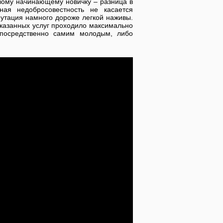
вому начинающему новичку – разница в
ная недобросовестность не касается
путация намного дороже легкой наживы.
аказанных услуг проходило максимально
епосредственно самим молодым, либо