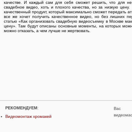
качестве. И каждый сам для себя сможет решить, что для нег
свадебное видео, хоть и плохого качества, но за низкую цену.
качественный продукт, который максимально сможет передать ат
все же хочет получить качественное видео, но без лишних п
статью «Как организовать свадебную видеосъемку в Москве ма
цену». Там будут описаны основные моменты, на которых можно
можно отказать, а чем лучше не жертвовать.
РЕКОМЕНДУЕМ
:
Вас п
видеом
Видеомонтаж хромакей
Свадебное видео
Studios.
Стоимость на 2026 год
Контакты