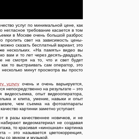
чество услуг по минимальной цене, как
то негласное требование касается в том
съемки в Москве очень большой разброс
о пролить свет на зависимость цены-
 можно сказать бесплатный вариант, это
аже нескольких. «На память» видео вы
ко вам и то лет через десять-двадцать.
же не смотря на то, что и свет будет
 как то выстраивать сам оператор, это
 несколько минут просмотра вы просто
ту услугу
очень и очень варьируется,
я непосредственно на результате – это
я видеосъемка, опыт видеооператора,
льма и клипа, умение, навыки и опыт
ешевле, чем съемка на фотоаппараты
ачество картинки заметно уступает.
т в разы качественнее новичков, и не
 набирают видеоматериал не создавая
тажа, то красивая «киношная» картинка
та – это называется цветокоррекция,
ы со звуком и музыкой.