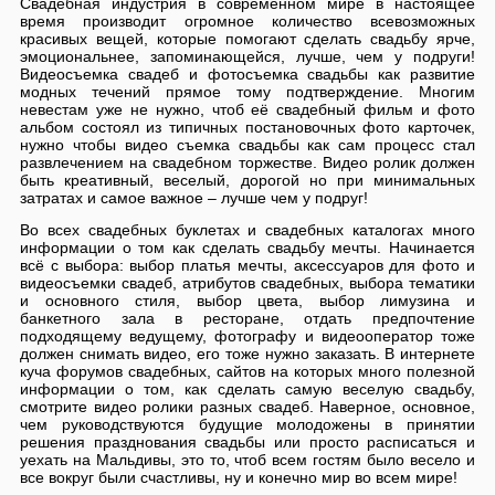
Свадебная индустрия в современном мире в настоящее
время производит огромное количество всевозможных
красивых вещей, которые помогают сделать свадьбу ярче,
эмоциональнее, запоминающейся, лучше, чем у подруги!
Видеосъемка свадеб и фотосъемка свадьбы как развитие
модных течений прямое тому подтверждение. Многим
невестам уже не нужно, чтоб её свадебный фильм и фото
альбом состоял из типичных постановочных фото карточек,
нужно чтобы видео съемка свадьбы как сам процесс стал
развлечением на свадебном торжестве. Видео ролик должен
быть креативный, веселый, дорогой но при минимальных
затратах и самое важное – лучше чем у подруг!
Во всех свадебных буклетах и свадебных каталогах много
информации о том как сделать свадьбу мечты. Начинается
всё с выбора: выбор платья мечты, аксессуаров для фото и
видеосъемки свадеб, атрибутов свадебных, выбора тематики
и основного стиля, выбор цвета, выбор лимузина и
банкетного зала в ресторане, отдать предпочтение
подходящему ведущему, фотографу и видеооператор тоже
должен снимать видео, его тоже нужно заказать. В интернете
куча форумов свадебных, сайтов на которых много полезной
информации о том, как сделать самую веселую свадьбу,
смотрите видео ролики разных свадеб. Наверное, основное,
чем руководствуются будущие молодожены в принятии
решения празднования свадьбы или просто расписаться и
уехать на Мальдивы, это то, чтоб всем гостям было весело и
все вокруг были счастливы, ну и конечно мир во всем мире!