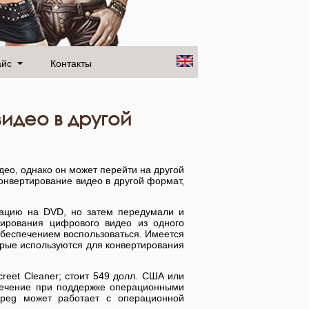
айс
Контакты
идео в другой
ео, однако он может перейти на другой
онвертирование видео в другой формат,
мацию на DVD, но затем передумали и
тирования цифрового видео из одного
обеспечением воспользоваться. Имеется
орые используются для конвертирования
reet Cleaner; стоит 549 долл. США или
печение при поддержке операционными
mpeg может работает с операционной