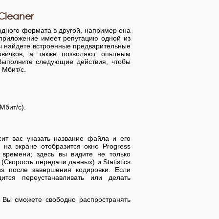
Cleaner
одного формата в другой, например она
 приложение имеет репутацию одной из
ы найдете встроенные предварительные
овичков, а также позволяют опытным
Выполните следующие действия, чтобы
 Мбит/с.
Мбит/с).
ит вас указать название файла и его
 на экране отобразится окно Progress
 времени; здесь вы видите не только
 (Скорость передачи данных) и Statistics
ess после завершения кодировки. Если
ится переустанавливать или делать
. Вы сможете свободно распространять