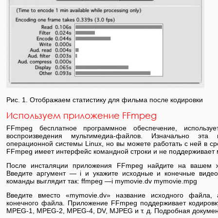
Рис. 1. Отображаем статистику для фильма после кодировки
Используем приложение FFmpeg
FFmpeg бесплатное программное обеспечение, используе
воспроизведения мультимедиа-файлов. Изначально эта
операционной системы Linux, но вы можете работать с ней в с
FFmpeg имеет интерфейс командной строки и не поддерживает
После инсталяции приложения FFmpeg найдите на вашем же
Введите аргумент — i и укажите исходные и конечные виде
команды выглядит так: ffmpeg —i mymovie.dv mymovie.mpg
Введите вместо «mymovie.dv» название исходного файла,
конечного файла. Приложение FFmpeg поддерживает кодировку
MPEG-1, MPEG-2, MPEG-4, DV, MJPEG и т. д. Подробная докуме