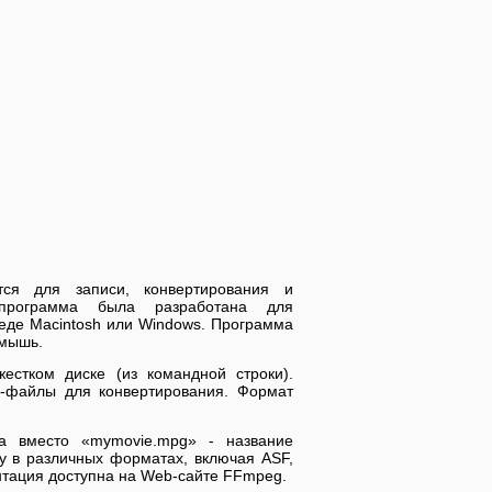
тся для записи, конвертирования и
 программа была разработана для
реде Macintosh или Windows. Программа
 мышь.
стком диске (из командной строки).
о-файлы для конвертирования. Формат
 а вместо «mymovie.mpg» - название
 в различных форматах, включая ASF,
нтация доступна на Web-сайте FFmpeg.