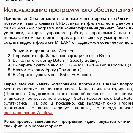
Использование программного обеспечения 
Приложение Cleaner может не только конвертировать файлы из 
позволяет вам открывать URL-ссылки из фильма, но и данное
самых мощных программ для конвертирования данных. Здесь в
установки, которые упрощают работу с программой для н
пользователям настроить параметры по своему усмотрению. 
создать видео в формате MPEG-4 с поддержкой соединения до 1
Запустите приложение Cleaner.
Переместите файл для конвертации в окно Batch.
Выполните команду Batch ⇒ Specify Setting.
Выберите пункты меню MPEG ⇒ MPEG-4 ⇒ IMSA Profile 1 (1 
Нажмите кнопку Apply (Применить).
Выберите пункты меню Batch ⇒ Encode.
Перед тем как начать кодирование программа Cleaner попрос
местоположение на жестком диске. Когда начнется кодировка,
(Прогресс). Содержимое этого окна обновляется с течением
индикатор прогресса, но и вкладки Status (Состояние), Data Rate
(Статистика). На рис. 1 показано, как выглядит окно Progr
программа не верно кодирует данные, то иногда приход
восстановление Windows
.
Когда процесс завершится, программа издаст звуковой сигнал
свой фильм в новом формате.