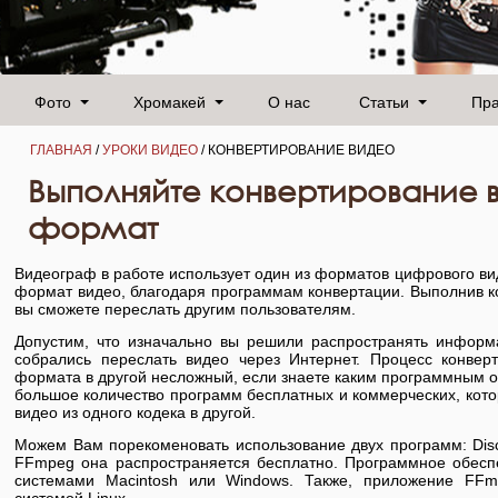
Фото
Хромакей
О нас
Статьи
Пр
ГЛАВНАЯ
/
УРОКИ ВИДЕО
/ КОНВЕРТИРОВАНИЕ ВИДЕО
Выполняйте конвертирование в
формат
Видеограф в работе использует один из форматов цифрового вид
формат видео, благодаря программам конвертации. Выполнив к
вы сможете переслать другим пользователям.
Допустим, что изначально вы решили распространять инфор
собрались переслать видео через Интернет. Процесс конвер
формата в другой несложный, если знаете каким программным 
большое количество программ бесплатных и коммерческих, кот
видео из одного кодека в другой.
Можем Вам порекоменовать использование двух программ: Disc
FFmpeg она распространяется бесплатно. Программное обес
системами Macintosh или Windows. Также, приложение FF
системой Linux.