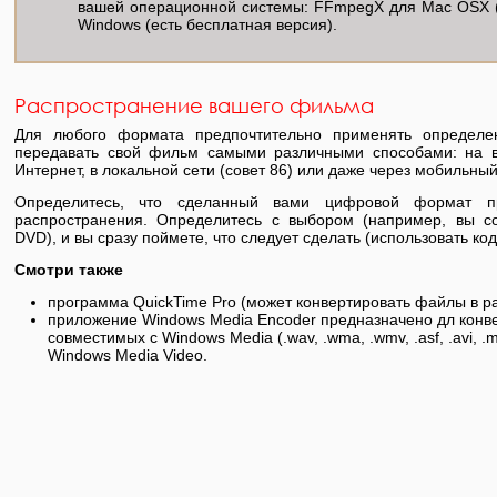
вашей операционной системы: FFmpegX для Mac OSX (
Windows (есть бесплатная версия).
Распространение вашего фильма
Для любого формата предпочтительно применять определе
передавать свой фильм самыми различными способами: на в
Интернет, в локальной сети (совет 86) или даже через мобильны
Определитесь, что сделанный вами цифровой формат п
распространения. Определитесь с выбором (например, вы с
DVD), и вы сразу поймете, что следует сделать (использовать ко
Смотри также
программа QuickTime Pro (может конвертировать файлы в 
приложение Windows Media Encoder предназначено дл конв
совместимых с Windows Media (.wav, .wma, .wmv, .asf, .avi, .
Windows Media Video.