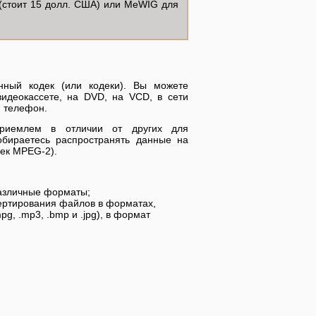
стоит 15 долл. США) или MeWIG для
нный кодек (или кодеки). Вы можете
идеокассете, на DVD, на VCD, в сети
й телефон.
риемлем в отличии от других для
обираетесь распространять данные на
дек MPEG-2).
различные форматы;
ертирования файлов в форматах,
mpg, .mp3, .bmp и .jpg), в формат