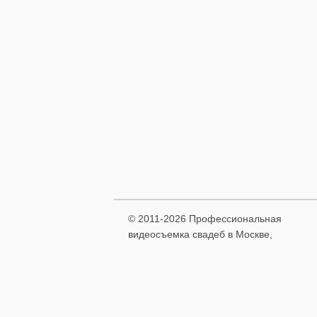
© 2011-2026 Профессиональная
видеосъемка свадеб в Москве,
видеомонтаж фильма
+7 9261-448-171
E-mail:
x-studios@rambler.ru