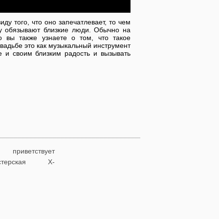
ду того, что оно запечатлевает, то чем
ому обязывают близкие люди. Обычно на
о вы также узнаете о том, что такое
вадьбе это как музыкальный инструмент
 и своим близким радость и вызывать
риветствует
астерская X-