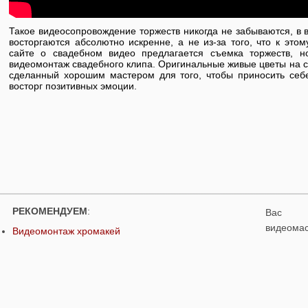
Такое видеосопровождение торжеств никогда не забываются, в ви
восторгаются абсолютно искренне, а не из-за того, что к эт
сайте о свадебном видео предлагается съемка торжеств, н
видеомонтаж свадебного клипа. Оригинальные живые цветы на с
сделанный хорошим мастером для того, чтобы приносить себе
восторг позитивных эмоции.
РЕКОМЕНДУЕМ
:
Вас п
видеом
Видеомонтаж хромакей
Свадебное видео
Studios.
Стоимость на 2026 год
Контакты