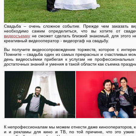
Свадьба – очень сложное событие. Прежде чем заказать в
необходимо самим определиться, что вы хотите от сваде
видеосъемку
не сможет сделать близкий знакомый, для этого
креативный видеооператор - видеоргаф на свадьбу.
Вы получите видеосопровождение торжеств, которое с интерес
Помните – свадьба один из самых прекрасных и счастливых мо
день видеосъёмки прибегая к услугам не профессиональных
достаточных знаний и умения в такой области как съемка праздн
К непрофессионалам мы можем отнести даже кинооператоров, 
и и рекламы для кино и ТВ, по той причине, что это узки