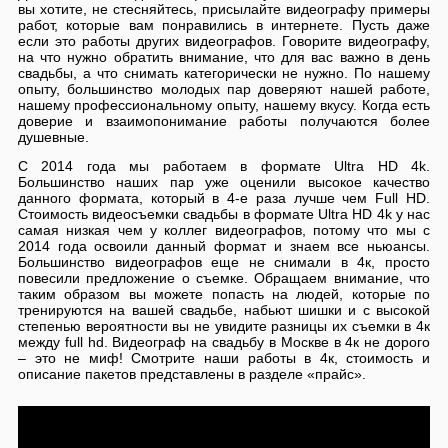
вы хотите, не стесняйтесь, присылайте видеографу примеры
работ, которые вам понравились в интернете. Пусть даже
если это работы других видеографов. Говорите видеографу,
на что нужно обратить внимание, что для вас важно в день
свадьбы, а что снимать категорически не нужно. По нашему
опыту, большинство молодых пар доверяют нашей работе,
нашему профессиональному опыту, нашему вкусу. Когда есть
доверие и взаимопонимание работы получаются более
душевные.
С 2014 года мы работаем в формате Ultra HD 4k.
Большинство наших пар уже оценили высокое качество
данного формата, который в 4-е раза лучше чем Full HD.
Стоимость видеосъемки свадьбы в формате Ultra HD 4k у нас
самая низкая чем у коллег видеографов, потому что мы с
2014 года освоили данный формат и знаем все ньюансы.
Большинство видеографов еще не снимали в 4к, просто
повесили предложение о съемке. Обращаем внимание, что
таким образом вы можете попасть на людей, которые по
тренируются на вашей свадьбе, набьют шишки и с высокой
степенью вероятности вы не увидите разницы их съемки в 4к
между full hd. Видеограф на свадьбу в Москве в 4к не дорого
– это не миф! Смотрите наши работы в 4к, стоимость и
описание пакетов представлены в разделе «прайс».