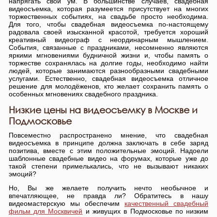
напрягать свой ум. В большинстве случаев, свадебная
видеосъемка, которая разумеется присутствует на многих
торжественных событиях, на свадьбе просто необходима.
Для того, чтобы свадебная видеосъемка по-настоящему
радовала своей изысканной красотой, требуется хороший
креативный видеограф с неординарным мышлением.
События, связанные с праздниками, несомненно являются
яркими мгновениями будничной жизни и, чтобы память о
торжестве сохранялась на долгие годы, необходимо найти
людей, которые занимаются разнообразными свадебными
услугами. Естественно, свадебная видеосъемка отличное
решение для молодёженов, кто желает сохранить память о
особенных мгновениях свадебного праздника.
Низкие цены на видеосъемку в Москве и
Подмосковье
Повсеместно распространено мнение, что свадебная
видеосъемка в принципе должна заключать в себе заряд
позитива, вместе с этим положительные эмоций. Надоели
шаблонные свадебные видео на форумах, которые уже до
такой степени примелькались, что не вызывают никаких
эмоций?
Но, Вы же желаете получить нечто необычное и
впечатляющее, не правда ли? Обратитесь в нашу
видеомастерскую мы обеспечим
качественный свадебный
фильм для Москвичей
и живущих в Подмосковье по низким