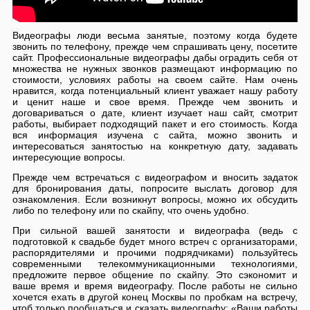
Видеографы люди весьма занятые, поэтому когда будете
звонить по телефону, прежде чем спрашивать цену, посетите
сайт. Профессиональные видеографы дабы оградить себя от
множества не нужных звонков размещают информацию по
стоимости, условиях работы на своем сайте. Нам очень
нравится, когда потенциальный клиент уважает нашу работу
и ценит наше и свое время. Прежде чем звонить и
договариваться о дате, клиент изучает наш сайт, смотрит
работы, выбирает подходящий пакет и его стоимость. Когда
вся информация изучена с сайта, можно звонить и
интересоваться занятостью на конкретную дату, задавать
интересующие вопросы.
Прежде чем встречаться с видеографом и вносить задаток
для бронирования даты, попросите выслать договор для
ознакомления. Если возникнут вопросы, можно их обсудить
либо по телефону или по скайпу, что очень удобно.
При сильной вашей занятости и видеографа (ведь с
подготовкой к свадьбе будет много встреч с организаторами,
распорядителями и прочими подрядчиками) пользуйтесь
современными телекоммуникационными технологиями,
предложите первое общение по скайпу. Это сэкономит и
ваше время и время видеографу. После работы не сильно
хочется ехать в другой конец Москвы по пробкам на встречу,
чтоб только пообщаться и сказать видеографу: «Ваши работы