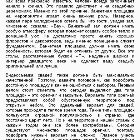
Как всем прекрасно известно, человек всегда запоминает
начало и финал. Это правило действует и на свадебных
церемониях. Именно по этой причине, банкетная площадка
на мероприятии играет очень важную роль. Наверное,
каждая пара молодоженов хотела бы, что гости, увидев зал,
мгновенно сказала: «Вау». Банкетный зал должен иметь
особую атмосферу, которая поможет создать особое тепло и
домашний уют. Не достаточно просто нанять хороших
флористов и декораторов, ведь именно помещение служит
фундаментом. Банкетная площадка должна иметь свою
особенность, которая будет ее отличать от других. Все эти
столы, расставленные буквой «П», надувные шарики и
интерьер двадцатого века не сделают вашу свадьбу
оригинальней или лучше.
Видеосъемка свадеб также должна быть максимально
качественной. Поэтому, давайте поговорим, как подобрать
достойную площадку и как не ошибиться с выбором. Первым
делом стоит отметить, что сегодня выделяют два типа
площадок – это open-air и закрытые. Варианты типа open-air
предоставляют собой обустроенную территорию под
открытым небом. Это идеальный вариант для свадеб,
которые проходят в теплое время года. Такие типы площадок
пользуются огромной популярностью в странах, где
постоянно царит лето. Но и на территории нашей страны с
каждым годом они все более востребованы. Сегодня
существуют множество площадок open-air, поэтому,
подобрать нужный вариант не сложно. Главное учесть