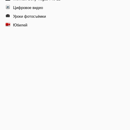
Цифровое видео
Уроки фотосъёмки
Юбилей
© 2011-2026 Профессиональная видеосъемка свадеб в
Москве, видеомонтаж фильма
+7 9261-448-171