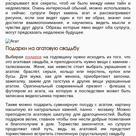
раскрывают все секреты, чтоб не было между ними тайн и
недомолвок. Очень интересный обычай, можно использовать
и сейчас: супруги берут камень агат и рассматривают
рисунок, если они видят один и тот же образ, значит они
достигли взаимопонимания, и научились видеть мысли и
чувства друг друга. Образы которые явно видят оба супруга,
могут предсказать недалекое будущее.
Подарки на агатовую свадьбу
Выбирая
подарок
на годовщину нужно исходить из того, что
это агатовая свадьба, и преподносить нужно вещи с камнем -
талисманом. Жене, как невесте стоит выбрать украшение с
агатом: браслет, серьги, кольцо или перстень, кулон или
бусы. Для мужа, как для жениха, приобретают запонки,
зажигалку, зажим для галстука и другие вещи украшенные
агатом. Оригинальный современный презент - флешка с
футляром из агата, на которую в последствии может быть
записана видеосъемка торжества.
Также можно подарить сувенирную посуду с агатом, картину
насыпную из натуральных камней, панно - мозаику. Можно
преподнести агатовую шкатулку для драгоценностей. Выбор
подарков велик, главное чтобы они несли добрые пожелания
и благополучие в дом. Торжество закончится, но супруги
продолжат свой путь, ведь за агатовой им предстоит
торжественно встретить стеклянную (хрустальную) свадьбу.