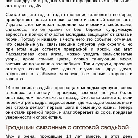
близких друзей и родных чтобы отпраздновать это событие -
агатовую свадьбу.
Считается, что год от года отношения становятся все ярче,
приобретают новые оттенки, словно известный камень агат.
Издавна этот минерал наделяли магическими свойствами,
считалось, что он хранит от бед, бережет супружескую
верность и приносит счастье молодым, защищает от сглаза и
порчи. Потому и назвали в честь него это событие, отмечая,
что семейные узы связывающие супругов уже окрепли, но
при этом еще остается прекрасной и яркой, как агат.
Рассматривая срез агата, можно увидеть замысловатые
узоры, яркие сочные цвета, словно танцующие вихри,
застывшие по желанию волшебника. Так и супруги, празднуя
агатовую свадьбу, уже давно изучившие друг друга,
открывают в любимом человеке все новые стороны и
качества.
14 годовщина свадьбы, превращает молодых супругов, снова
в жениха и невесту - красивых, веселых, но уже более
опытных, чем несколько лет назад. Это легко заметить, если
пересмотреть кадры видеосъемки, где молодые беззаботны и
без страха делают первые шаги в семейную жизнь. Теперь
они стали крепкой парой, и агат оберегает их союз, придавая
уверенности и спокойствия.
Традиции связанные с агатовой свадьбой
Муж и жена, прожившие 14 лет вместе, в этот день