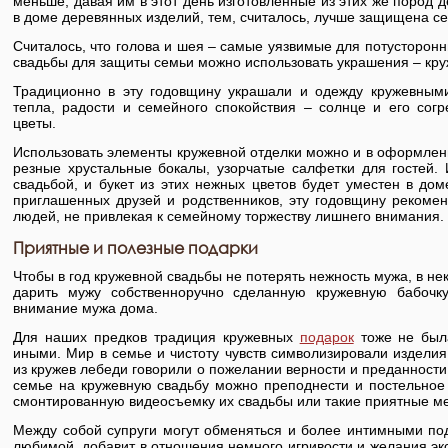
меньше, давая им в этот день изготовленные из этих же пород 
в доме деревянных изделий, тем, считалось, лучше защищена се
Считалось, что голова и шея – самые уязвимые для потусторонн
свадьбы для защиты семьи можно использовать украшения – круж
Традиционно в эту годовщину украшали и одежду кружевным
тепла, радости и семейного спокойствия – солнце и его сог
цветы.
Использовать элементы кружевной отделки можно и в оформлении
резные хрустальные бокалы, узорчатые салфетки для гостей.
свадьбой, и букет из этих нежных цветов будет уместен в доме
приглашенных друзей и родственников, эту годовщину рекомен
людей, не привлекая к семейному торжеству лишнего внимания.
Приятные и полезные подарки
Чтобы в год кружевной свадьбы не потерять нежность мужа, в н
дарить мужу собственноручно сделанную кружевную бабочк
внимание мужа дома.
Для наших предков традиция кружевных
подарок
тоже не была
иными. Мир в семье и чистоту чувств символизировали издели
из кружев лебеди говорили о пожелании верности и преданности 
семье на кружевную свадьбу можно преподнести и постельное 
смонтированную видеосъемку их свадьбы или такие приятные мел
Между собой супруги могут обменяться и более интимными по
любимой, добавит в отношения немного игривости и желания эк