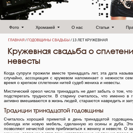
Фото
Хромакей
О нас
Статьи
Пр
ГЛАВНАЯ
/
ГОДОВЩИНЫ СВАДЬБЫ
/ 13 ЛЕТ КРУЖЕВНАЯ
Кружевная свадьба о сплетени
невесты
Когда супруги прожили вместе тринадцать лет, эта дата назыв
случайно, ассоциация с кружевом напоминает о нежности сем
время о крепком сплетении нитей судеб жениха и невесты.
Мистический ореол числа тринадцать не дает забыть о том, чт
подстерегать трудности. В старину считалось, что именно в
активно вмешиваются в жизнь людей, стараются навредить и зап
Традиции тринадцатой годовщины
Считалось хорошей приметой в день тринадцатой годовщин
обихода или новую мебель, сделанную из осины и дуба. Эт
позволяют нечистой силе приблизиться к жениху и невесте. О з