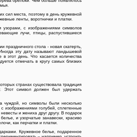
дерева брелоки. Чем больше появлялось
мья.
их сил места, поэтому в день кружевной
евные ленты, воротнички и платки.
и узорами, с изображениями символов
ревающие лучи, птицы, распустившиеся
 праздничного стола - новая скатерть,
 Иногда эту дату называют ландышевой
 в этот день. Что касается количества
дуется отмечать в кругу самых близких
екоторых странах существовала традиция
у. Этот символ должен был удержать
 чуждой, но символы были несколько
я с изображениями голубей, сплетенные
невесты и жениха друг другу. В подарок
белье, и узорчатые занавески, красиво
очи, как перчатки и платки.
дарками. Кружевное белье, подаренное
спериментировать – например, устроить