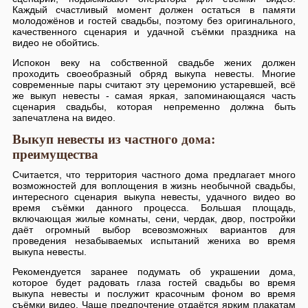
Каждый счастливый момент должен остаться в памяти
молодожёнов и гостей свадьбы, поэтому без оригинального,
качественного сценария и удачной съёмки праздника на
видео не обойтись.
Испокон веку на собственной свадьбе жених должен
проходить своеобразный обряд выкупа невесты. Многие
современные пары считают эту церемонию устаревшей, всё
же выкуп невесты - самая яркая, запоминающаяся часть
сценария свадьбы, которая непременно должна быть
запечатлена на видео.
Выкуп невесты из частного дома:
преимущества
Считается, что территория частного дома предлагает много
возможностей для воплощения в жизнь необычной свадьбы,
интересного сценария выкупа невесты, удачного видео во
время съёмки данного процесса. Большая площадь,
включающая жилые комнаты, сени, чердак, двор, постройки
даёт огромный выбор всевозможных вариантов для
проведения незабываемых испытаний жениха во время
выкупа невесты.
Рекомендуется заранее подумать об украшении дома,
которое будет радовать глаза гостей свадьбы во время
выкупа невесты и послужит красочным фоном во время
съёмки видео. Чаще предпочтение отдаётся ярким плакатам