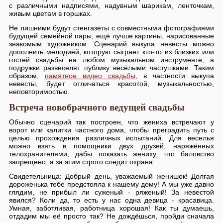
с различными надписями, надувным шарикам, ленточкам,
живым цветам в горшках.
Не лишними будут стенгазеты с совместными фотографиями
будущей семейной пары, ещё лучше картины, нарисованные
знакомым художником. Сценарий выкупа невесты можно
дополнить мелодией, которую сыграет кто-то из близких или
гостей свадьбы на любом музыкальном инструменте, а
подружки развеселят публику весёлыми частушками. Таким
образом,
памятное видео свадьбы
, в частности выкупа
невесты, будет отличаться красотой, музыкальностью,
неповторимостью.
Встреча новобрачного ведущей свадьбы
Обычно сценарий так построен, что жениха встречают у
ворот или калитки частного дома, чтобы преградить путь с
целью прохождения различных испытаний. Для веселья
можно взять в помощники двух друзей, наряжённых
телохранителями, дабы показать жениху, что баловство
запрещено, а за этим строго следит охрана.
Свидетельница: Добрый день, уважаемый женишок! Долгая
дороженька тебе предстояла к нашему дому! А мы уже давно
глядим, не прибыл ли суженый - ряженый! За невестой
явился? Коли да, то есть у нас одна девица - красавица.
Умная, заботливая, работница хорошая! Как ты думаешь,
отдадим мы её просто так? Не дождёшься, пройди сначала