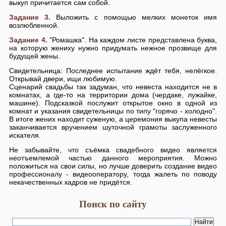
выкуп причитается сам собой.
Задание 3.
Выложить с помощью мелких монеток имя
возлюбленной.
Задание 4.
"Ромашка". На каждом листе представлена буква,
на которую жениху нужно придумать нежное прозвище для
будущей жены.
Свидетельница: Последнее испытание ждёт тебя, нелёгкое.
Открывай двери, ищи любимую.
Сценарий свадьбы так задуман, что невеста находится не в
комнатах, а где-то на территории дома (чердаке, лужайке,
машине). Подсказкой послужит открытое окно в одной из
комнат и указания свидетельницы по типу "горячо - холодно".
В итоге жених находит суженую, а церемония выкупа невесты
заканчивается вручением шуточной грамоты заслуженного
искателя.
Не забывайте, что съёмка свадебного видео является
неотъемлемой частью данного мероприятия. Можно
положиться на свои силы, но лучше доверить создание видео
профессионалу - видеооператору, тогда жалеть по поводу
некачественных кадров не придётся.
Поиск по сайту