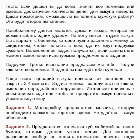
Тесть: Если дошёл ты до дома, значит, всё помнишь или
имеешь достаточное количество денег для выкупа невесты.
Давай посмотрим, сможешь ли выполнить мужскую работу?
Это будет второе испытание.
Новобрачному даётся молоток, доска и гвоздь, который он
должен забить одним ударом. Не получается - отдаёт выкуп.
Есть вариант с бревном, которое нужно распилить жениху со
свидетелем, чтобы попасть в дом, где их ждут подружки
суженой. Великолепное видео получается, если запечатлеть
момент выполнения испытуемым предложенного задания.
Подружки: Третье испытание предлагаем мы тебе. Получи
ключи от всех комнат. В одной из них ждёт тебя суженая.
Чаще всего сценарий выкупа невесты так построен, что
закрыты 3-4 комнаты. Задача жениха - заполучить все ключи,
выполнив определённые поручения. Интересно привлечь к
испытаниям свидетеля, чтобы не превратить выкуп невесты в
утомительную игру.
Задание 1.
Молодожёну предлагается мозаика, которую
необходимо сложить за короткое время. Не удаётся - выкуп
обеспечен.
Задание 2.
Предлагаются отпечатки губ любимой на листе
бумаги, которые должен узнать жених. Для интереса
разрешено вообще не ставить отпечатков невесты, тогда