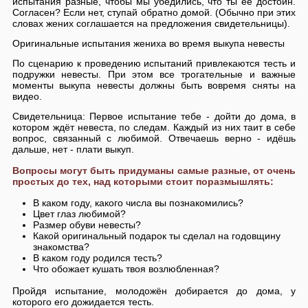
испытания разные, чтобы мы убедились, что ты её достоин.
Согласен? Если нет, ступай обратно домой. (Обычно при этих
словах жених соглашается на предложения свидетельницы).
Оригинальные испытания жениха во время выкупа невесты
По сценарию к проведению испытаний привлекаются тесть и
подружки невесты. При этом все трогательные и важные
моменты выкупа невесты должны быть вовремя сняты на
видео.
Свидетельница: Первое испытание тебе - дойти до дома, в
котором ждёт невеста, по следам. Каждый из них таит в себе
вопрос, связанный с любимой. Отвечаешь верно - идёшь
дальше, нет - плати выкуп.
Вопросы могут быть придуманы самые разные, от очень
простых до тех, над которыми стоит поразмышлять:
В каком году, какого числа вы познакомились?
Цвет глаз любимой?
Размер обуви невесты?
Какой оригинальный подарок ты сделал на годовщину
знакомства?
В каком году родился тесть?
Что обожает кушать твоя возлюбленная?
Пройдя испытание, молодожён добирается до дома, у
которого его дожидается тесть.