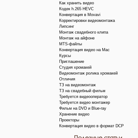
Как хранить видео
Кодек h.265 HEVC
Конвертация в Movavi
Корректировки видеомонтажа
Липсинг
Монтаж свадебного клипа
Монтаж на айфоне
MTS-файлы
Конвертация видео на Mac
Курсы
Приглашение
Студия хромакей
Видеомонтаж ролика хромакей
Отличия
ТЗ на видеомонтаж
ТЗ на свадебный фильм
Требуется видеооператор
Требуется видео монтажер
Фильм на DVD и Blue-ray
Хранение видео
Проекторы
Конвертация видео в формат DCP
Полезные статьи