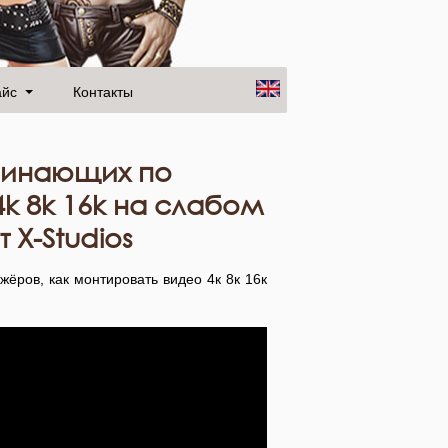
айс
Контакты
ачинающих по
k 8k 16k на слабом
 X-Studios
ёров, как монтировать видео 4к 8к 16к