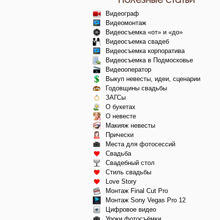
Видеограф
Видеомонтаж
Видеосъемка «от» и «до»
Видеосъемка свадеб
Видеосъемка корпоратива
Видеосъемка в Подмосковье
Видеооператор
Выкуп невесты, идеи, сценарии
Годовщины свадьбы
ЗАГСы
О букетах
О невесте
Макияж невесты
Прически
Места для фотосессий
Свадьба
Свадебный стол
Стиль свадьбы
Love Story
Монтаж Final Cut Pro
Монтаж Sony Vegas Pro 12
Цифровое видео
Уроки фотосъёмки