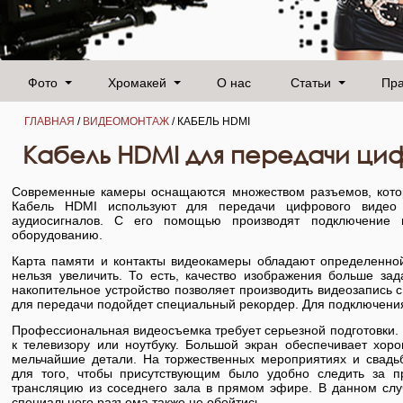
Фото
Хромакей
О нас
Статьи
Пр
ГЛАВНАЯ
/
ВИДЕОМОНТАЖ
/ КАБЕЛЬ HDMI
Кабель HDMI для передачи ци
Современные камеры оснащаются множеством разъемов, кото
Кабель HDMI используют для передачи цифрового видео 
аудиосигналов. С его помощью производят подключение 
оборудованию.
Карта памяти и контакты видеокамеры обладают определенной
нельзя увеличить. То есть, качество изображения больше за
накопительное устройство позволяет производить видеозапись с
для передачи подойдет специальный рекордер. Для подключени
Профессиональная видеосъемка требует серьезной подготовки.
к телевизору или ноутбуку. Большой экран обеспечивает хор
мельчайшие детали. На торжественных мероприятиях и свадь
для того, чтобы присутствующим было удобно следить за п
трансляцию из соседнего зала в прямом эфире. В данном слу
специального разъема также не обойтись.