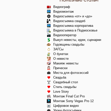
Видеограф
Видеомонтаж
Видеосъемка «от» и «до»
Видеосъемка свадеб
Видеосъемка корпоратива
Видеосъемка в Подмосковье
Видеооператор
Выкуп невесты, идеи, сценарии
Годовщины свадьбы
ЗАГСы
О букетах
О невесте
Макияж невесты
Прически
Места для фотосессий
Свадьба
Свадебный стол
Стиль свадьбы
Love Story
Монтаж Final Cut Pro
Монтаж Sony Vegas Pro 12
Цифровое видео
Уроки фотосъёмки