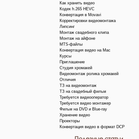
Как хранить видео
Кодек h.265 HEVC
Конвертация в Movavi
Корректировки видеомонтажа
Липсинг
Монтаж свадебного клипа
Монтаж на айфоне
MTS-файлы
Конвертация видео на Mac
Курсы
Приглашение
Студия хромакей
Видеомонтаж ролика хромакей
Отличия
ТЗ на видеомонтаж
ТЗ на свадебный фильм
Требуется видеооператор
Требуется видео монтажер
Фильм на DVD и Blue-ray
Хранение видео
Проекторы
Конвертация видео в формат DCP
Полезные статьи