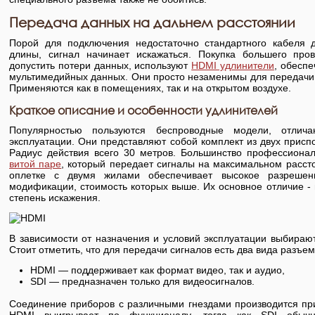
Передача данных на дальнем расстоянии
Порой для подключения недостаточно стандартного кабеля 
длины, сигнал начинает искажаться. Покупка большего пр
допустить потери данных, используют
HDMI удлинители
, обесп
мультимедийных данных. Они просто незаменимы для передачи 
Применяются как в помещениях, так и на открытом воздухе.
Краткое описание и особенности удлинителей
Популярностью пользуются беспроводные модели, отлич
эксплуатации. Они представляют собой комплект из двух прис
Радиус действия всего 30 метров. Большинство профессиона
витой паре
, который передает сигналы на максимальном расст
оплетке с двумя жилами обеспечивает высокое разрешен
модификации, стоимость которых выше. Их основное отличие 
степень искажения.
В зависимости от назначения и условий эксплуатации выбираю
Стоит отметить, что для передачи сигналов есть два вида разъем
HDMI — поддерживает как формат видео, так и аудио,
SDI — предназначен только для видеосигналов.
Соединение приборов с различными гнездами производится пр
HDMI выигрывает по функционалу, тогда как SDI обычн