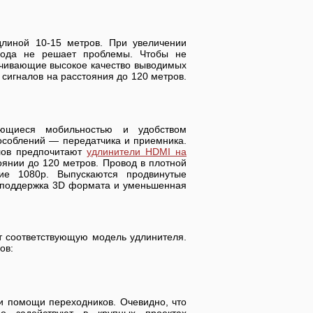
длиной 10-15 метров. При увеличении
овода не решает проблемы. Чтобы не
ечивающие высокое качество выводимых
сигналов на расстояния до 120 метров.
ающиеся мобильностью и удобством
пособлений — передатчика и приемника.
лов предпочитают
удлинители HDMI на
оянии до 120 метров. Провод в плотной
ие 1080p. Выпускаются продвинутые
- поддержка 3D формата и уменьшенная
т соответствующую модель удлинителя.
ов:
и помощи переходников. Очевидно, что
о задействуют в крупных проектах