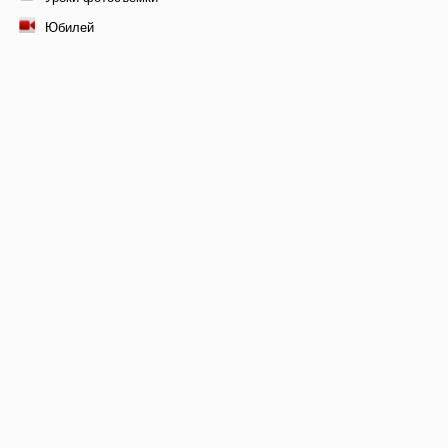
Юбилей
© 2011-2026 Профессиональная видеосъемка свадеб в
Москве, видеомонтаж фильма
+7 9261-448-171
E-mail:
x-studios@rambler.ru