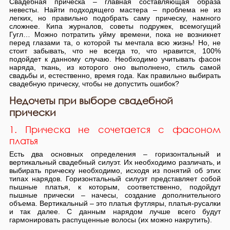
Свадебная прическа – главная составляющая образа
невесты. Найти подходящего мастера – проблема не из
легких, но правильно подобрать саму прическу, намного
сложнее. Кипа журналов, советы подружек, всемогущий
Гугл… Можно потратить уйму времени, пока не возникнет
перед глазами та, о которой ты мечтала всю жизнь! Но, не
стоит забывать, что не всегда то, что нравится, 100%
подойдет к данному случаю. Необходимо учитывать фасон
наряда, ткань, из которого оно выполнено, стиль самой
свадьбы и, естественно, время года. Как правильно выбирать
свадебную прическу, чтобы не допустить ошибок?
Недочеты при выборе свадебной
прически
1. Прическа не сочетается с фасоном
платья
Есть два основных определения – горизонтальный и
вертикальный свадебный силуэт. Их необходимо различать, и
выбирать прическу необходимо, исходя из понятий об этих
типах нарядов. Горизонтальный силуэт представляет собой
пышные платья, к которым, соответственно, подойдут
пышные прически – начесы, создание дополнительного
объема. Вертикальный – это платья футляры, платья-русалки
и так далее. С данным нарядом лучше всего будут
гармонировать распущенные волосы (их можно накрутить).