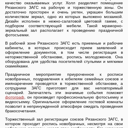
качество оказываемых услуг. Холл разделяет помещение
Рязанского ЗАГС на рабочую и торжественную зоны. Он
достаточно просторен и очень уютен, украшен большим
количеством зеркал, одно из которых выложено мозаикой.
Дизайн исполнен в нежно-салатовой цветовой гамме, с
подбором соответствующей мебели. Такой мраморно-
зеркальный зал располагает к проведению праздничной
фотосъемки.
В рабочей зоне Рязанского ЗАГС есть приемные и рабочие
кабинеты, в которых происходит прием заявлений и
оформление документов, в том числе регистрация в
неторжественной обстановке, роспись молодоженов. Она
оборудована для удобства посетителей стульями и мягкими
скамейками.
Праздничное мероприятие приуроченное к росписи
новобрачных, поздравления к юбилеям семейных союзов и
имянаречение проводятся в торжественной обстановке, а
сотрудники ЗАГС приготовят для вас неповторимый
сценарий. Запечатлеть эти значимые события поможет
фотограф
, он произведет профессиональную фотосъемку и
видеосъемку. Оригинальное оформление гостевой комнаты
позволит в непринужденной атмосфере ожидать проведения
бракосочетания.
Торжественный зал регистрации союзов Рязанского ЗАГС, в
котором проходит роспись новобрачных, несмотря на свои