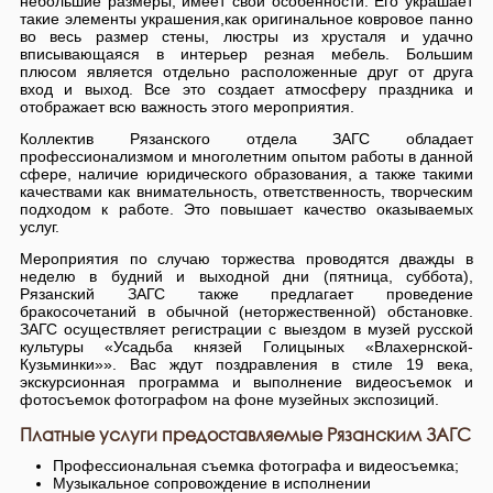
небольшие размеры, имеет свои особенности. Его украшает
такие элементы украшения,как оригинальное ковровое панно
во весь размер стены, люстры из хрусталя и удачно
вписывающаяся в интерьер резная мебель. Большим
плюсом является отдельно расположенные друг от друга
вход и выход. Все это создает атмосферу праздника и
отображает всю важность этого мероприятия.
Коллектив Рязанского отдела ЗАГС обладает
профессионализмом и многолетним опытом работы в данной
сфере, наличие юридического образования, а также такими
качествами как внимательность, ответственность, творческим
подходом к работе. Это повышает качество оказываемых
услуг.
Мероприятия по случаю торжества проводятся дважды в
неделю в будний и выходной дни (пятница, суббота),
Рязанский ЗАГС также предлагает проведение
бракосочетаний в обычной (неторжественной) обстановке.
ЗАГС осуществляет регистрации с выездом в музей русской
культуры «Усадьба князей Голицыных «Влахернской-
Кузьминки»». Вас ждут поздравления в стиле 19 века,
экскурсионная программа и выполнение видеосъемок и
фотосъемок фотографом на фоне музейных экспозиций.
Платные услуги предоставляемые Рязанским ЗАГС
Профессиональная съемка фотографа и видеосъемка;
Музыкальное сопровождение в исполнении