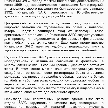
Рязанский ЗАГС города Москвы начал свою деятельность 10
июня 1969 год, первоначальное именование Волгоградский,
а нынешнего своего названия он был удостоен уже в январе
1992. Рязанский ЗАГС относится к Юго-Восточному
административному округу города Москвы.
Центральный мраморный вход имеет вид просторного
широкого балкона со ступеньками по бокам и навесом,
который надежно защищает вход от непогоды. Такое
оригинальное оформление Рязанского ЗАГС создает условия
для проведения видеосъемок и фотосъемок фотографом
при любых погодных условиях. Еще одно преимущество
Рязанского ЗАГС наличие удобного подъездного пути к
зданию и просторная парковочная зона для автомобилей.
Рядом с Рязанским ЗАГС располагается популярный «сквер
молодоженов» с изящными лавочками и фонтаном, а
многочисленные клены своими кронами укроют вас летом от
жары. В этом месте можно начинать праздничную часть
свадебного торжества после регистрации брака и росписи
молодоженов, провести свадебные обряды: выпустить белых
голубей в небо, символизирующих супружескую любовь и
верность, а также пристегивание замочка в честь своего
союза. Возможность произвести фотосъемку и видеосъемку в
этом живописном месте для семейного архива.
Произведенный капитальный ремонт здания Рязанского
отдела ЗАГС кардинально изменил вид помещения, а
оснащение современной техникой позволило улучшить