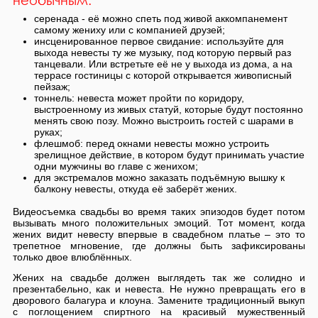
необычным:
серенада - её можно спеть под живой аккомпанемент
самому жениху или с компанией друзей;
инсценированное первое свидание: используйте для
выхода невесты ту же музыку, под которую первый раз
танцевали. Или встретьте её не у выхода из дома, а на
террасе гостиницы с которой открывается живописный
пейзаж;
тоннель: невеста может пройти по коридору,
выстроенному из живых статуй, которые будут постоянно
менять свою позу. Можно выстроить гостей с шарами в
руках;
флешмоб: перед окнами невесты можно устроить
зрелищное действие, в котором будут принимать участие
одни мужчины во главе с женихом;
для экстремалов можно заказать подъёмную вышку к
балкону невесты, откуда её заберёт жених.
Видеосъемка свадьбы во время таких эпизодов будет потом
вызывать много положительных эмоций. Тот момент, когда
жених видит невесту впервые в свадебном платье – это то
трепетное мгновение, где должны быть зафиксированы
только двое влюблённых.
Жених на свадьбе должен выглядеть так же солидно и
презентабельно, как и невеста. Не нужно превращать его в
дворового балагура и клоуна. Замените традиционный выкуп
с поглощением спиртного на красивый мужественный