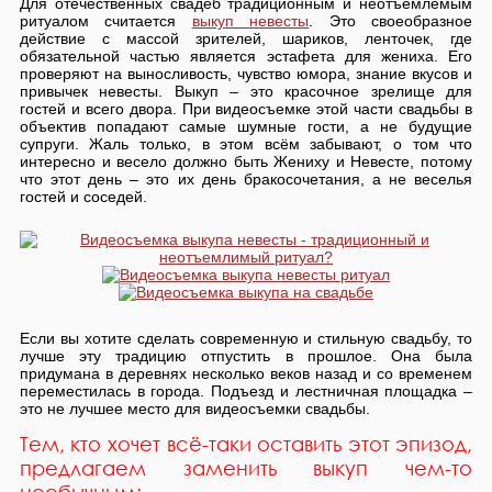
Для отечественных свадеб традиционным и неотъемлемым
ритуалом считается
выкуп невесты
. Это своеобразное
действие с массой зрителей, шариков, ленточек, где
обязательной частью является эстафета для жениха. Его
проверяют на выносливость, чувство юмора, знание вкусов и
привычек невесты. Выкуп – это красочное зрелище для
гостей и всего двора. При видеосъемке этой части свадьбы в
объектив попадают самые шумные гости, а не будущие
супруги. Жаль только, в этом всём забывают, о том что
интересно и весело должно быть Жениху и Невесте, потому
что этот день – это их день бракосочетания, а не веселья
гостей и соседей.
Если вы хотите сделать современную и стильную свадьбу, то
лучше эту традицию отпустить в прошлое. Она была
придумана в деревнях несколько веков назад и со временем
переместилась в города. Подъезд и лестничная площадка –
это не лучшее место для видеосъемки свадьбы.
Тем, кто хочет всё-таки оставить этот эпизод,
предлагаем заменить выкуп чем-то