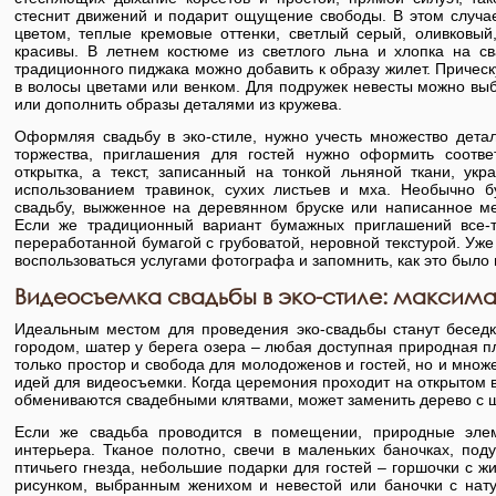
стеснит движений и подарит ощущение свободы. В этом случа
цветом, теплые кремовые оттенки, светлый серый, оливковый
красивы. В летнем костюме из светлого льна и хлопка на св
традиционного пиджака можно добавить к образу жилет. Причес
в волосы цветами или венком. Для подружек невесты можно выбр
или дополнить образы деталями из кружева.
Оформляя свадьбу в эко-стиле, нужно учесть множество детал
торжества, приглашения для гостей нужно оформить соотв
открытка, а текст, записанный на тонкой льняной ткани, ук
использованием травинок, сухих листьев и мха. Необычно б
свадьбу, выжженное на деревянном бруске или написанное м
Если же традиционный вариант бумажных приглашений все-т
переработанной бумагой с грубоватой, неровной текстурой. Уж
воспользоваться услугами фотографа и запомнить, как это было
Видеосъемка свадьбы в эко-стиле: максима
Идеальным местом для проведения эко-свадьбы станут беседк
городом, шатер у берега озера – любая доступная природная 
только простор и свобода для молодоженов и гостей, но и множ
идей для видеосъемки. Когда церемония проходит на открытом во
обмениваются свадебными клятвами, может заменить дерево с 
Если же свадьба проводится в помещении, природные эле
интерьера. Тканое полотно, свечи в маленьких баночках, по
птичьего гнезда, небольшие подарки для гостей – горшочки с ж
рисунком, выбранным женихом и невестой или баночки с нат