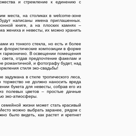
торжества и стремление к единению с
им места, на столиках в welcome-зоне
будут написаны имена приглашенных.
онной книге, а на плоских камнях –
ма жениха и невесты, их можно хранить
ми из тонкого стекла, но есть и более
ли флористические композиции в форме
о и гармонично. В освещении помещения
о света, отдав предпочтение факелам и
ее романтичной, и фотографу будет, над
ормления стиля эко-свадьбы!
не задумана в стиле тропического леса,
о торжество не должно наносить вреда
нии букета для невесты, собрав его из
 из полевых цветов – простые дачные
тью эко-атмосферы.
 семейной жизни может стать красивый
Место можно выбрать заранее, рядом с
жно было видеть, как растет и крепнет