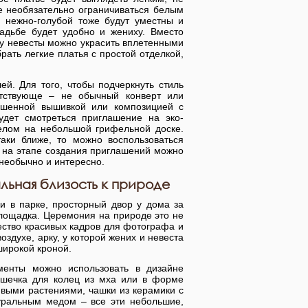
е необязательно ограничиваться белым
, нежно-голубой тоже будут уместны и
адьбе будет удобно и жениху. Вместо
ку невесты можно украсить вплетенными
ать легкие платья с простой отделкой,
ей. Для того, чтобы подчеркнуть стиль
етствующе – не обычный конверт или
рашенной вышивкой или композицией с
удет смотреться приглашение на эко-
елом на небольшой грифельной доске.
аки ближе, то можно воспользоваться
е на этапе создания приглашений можно
 необычно и интересно.
льная близость к природе
и в парке, просторный двор у дома за
площадка. Церемония на природе это не
ество красивых кадров для фотографа и
здухе, арку, у которой жених и невеста
широкой кроной.
менты можно использовать в дизайне
душечка для колец из мха или в форме
ивыми растениями, чашки из керамики с
уральным медом – все эти небольшие,