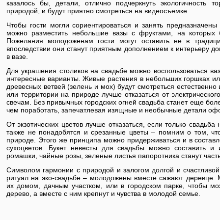
казалось бы, детали, отлично подчеркнуть экологичность 
природой, и будут приятно смотреться на видеосъемке.
Чтобы гости могли сориентироваться и занять предназначены 
можно разместить небольшие вазы с фруктами, на которых 
Пожелания молодоженам гости могут оставить не в традици
впоследствии они станут приятным дополнением к интерьеру до
в вазе.
Для украшения столиков на свадьбе можно воспользоваться ваза
интересные варианты. Живые растения в небольших горшках и
древесных ветвей (зелень и мох) будут смотреться естественн
или территории на природе лучше отказаться от электрическог
свечам. Без привычных городских огней свадьба станет еще бол
чем поработать, запечатлевая изящные и необычные детали оф
От экзотических цветов лучше отказаться, если только свадьба 
также не понадобятся и срезанные цветы – помним о том, чт
природе. Этого же принципа можно придерживаться и в составле
сухоцветов. Букет невесты для свадьбы можно составить и
ромашки, чайные розы, зеленые листья папоротника станут час
Символом гармонии с природой и залогом долгой и счастливой
ритуал на эко-свадьбе – молодожены вместе сажают деревце. 
их домом, дачным участком, или в городском парке, чтобы мо
дерево, а вместе с ним крепнут и чувства в молодой семье.