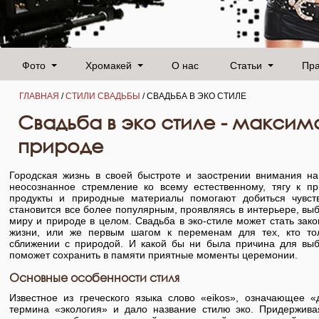
Фото
Хромакей
О нас
Статьи
Пр
ГЛАВНАЯ
/
СТИЛИ СВАДЬБЫ
/ СВАДЬБА В ЭКО СТИЛЕ
Свадьба в эко стиле - максима
природе
Городская жизнь в своей быстроте и заострении внимания н
неосознанное стремление ко всему естественному, тягу к пр
продукты и природные материалы помогают добиться чувств
становится все более популярным, проявляясь в интерьере, выб
миру и природе в целом. Свадьба в эко-стиле может стать за
жизни, или же первым шагом к переменам для тех, кто тол
сближении с природой. И какой бы ни была причина для выб
поможет сохранить в памяти приятные моменты церемонии.
Основные особенности стиля
Известное из греческого языка слово «eikos», означающее «
термина «экология» и дало название стилю эко. Придержива