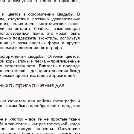
ни и окунуться в тепло и гармонию,
в и цветов в оформлении свадьбы. В
, отсутствие сложных декоративных
тик, полиэтилен, синтетические ткани.
ли из ротанга, бечёвка, заменяющая
спользоваться ткани, это может быть
можно поддержать эко-стиль, используя
глиняные вазы простых форм и другие
еосъемки и внимания фотографа.
 оформлении свадьбы. Оттенки цветов,
ной коры, глины и песка – приглушенные
 естественности. Близость к природе
ставлено меню – для приготовления блюд
ических ароматизаторов и красителей.
ниха, приглашения для
ьным сюжетом для работы фотографа и
ть, каким было преображение городских
ен и хлопок – все те же простые ткани
в эко-стиле – как раз тот случай, когда
тое по фигуре невесты. Отсутствие
ое платье будет выглядеть легким, не