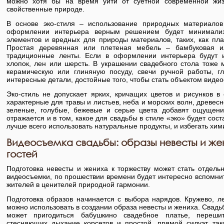
можно хотя бы на время уйти от суетной современной жиз
свойственные природе.
В основе эко-стиля – использование природных материало
оформлении интерьера верным решением будет минимализм
элементов и вредных для природы материалов, таких, как плас
Простая деревянная или плетеная мебель – бамбуковая и
традиционные ленты. Если в оформлении интерьера будут и
хлопок, лен или шерсть. В украшении свадебного стола тоже 
керамическую или глиняную посуду, свечи ручной работы, 
интересные детали, достойные того, чтобы стать объектом вид
Эко-стиль не допускает ярких, кричащих цветов и рисунков в
характерные для травы и листьев, неба и морских волн, древес
зеленые, голубые, бежевые и серые цвета добавят ощущения
отражается и в том, какое для свадьбы в стиле «эко» будет со
лучше всего использовать натуральные продукты, и избегать хим
Видеосъемка свадьбы: образы невесты и же
гостей
Подготовка невесты и жениха к торжеству может стать отдел
видеосъемки, по прошествии времени будет интересно вспомни
жителей в ценителей природной гармонии.
Подготовка образов начинается с выбора нарядов. Кружево, л
можно использовать в создании образа невесты и жениха. Свадьба 
может пригодиться бабушкино свадебное платье, переши
стесняющих дыхание корсетов и простой, прямой силуэт, так