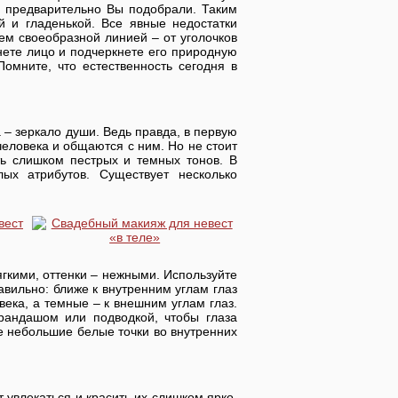
го предварительно Вы подобрали. Таким
й и гладенькой. Все явные недостатки
ем своеобразной линией – от уголочков
нете лицо и подчеркнете его природную
Помните, что естественность сегодня в
а – зеркало души. Ведь правда, в первую
человека и общаются с ним. Но не стоит
ать слишком пестрых и темных тонов. В
ых атрибутов. Существует несколько
гкими, оттенки – нежными. Используйте
авильно: ближе к внутренним углам глаз
века, а темные – к внешним углам глаз.
рандашом или подводкой, чтобы глаза
е небольшие белые точки во внутренних
 увлекаться и красить их слишком ярко.