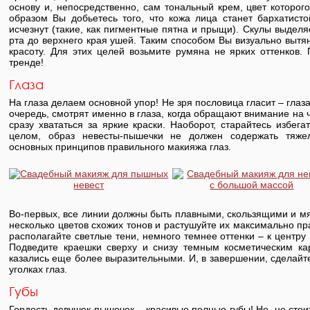
основу и, непосредственно, сам тональный крем, цвет которо
образом Вы добьетесь того, что кожа лица станет бархатисто
исчезнут (такие, как пигментные пятна и прыщи). Скулы выделя
рта до верхнего края ушей. Таким способом Вы визуально вытя
красоту. Для этих целей возьмите румяна не ярких оттенков. 
тренде!
Глаза
На глаза делаем основной упор! Не зря пословица гласит – глаз
очередь, смотрят именно в глаза, когда обращают внимание на 
сразу хвататься за яркие краски. Наоборот, старайтесь избег
целом, образ невесты-пышечки не должен содержать тяжел
основных принципов правильного макияжа глаз.
Во-первых, все линии должны быть плавными, скользящими и мя
несколько цветов схожих тонов и растушуйте их максимально пр
располагайте светлые тени, немного темнее оттенки – к центру 
Подведите краешки сверху и снизу темным косметическим ка
казались еще более выразительными. И, в завершении, сделайт
уголках глаз.
Губы
Гордость девушек-пышечек – красивые полные губы! Но, не стоит