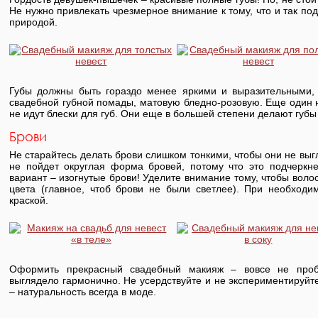
Не нужно привлекать чрезмерное внимание к тому, что и так под
природой.
Губы должны быть гораздо менее яркими и выразительными, н
свадебной губной помады, матовую бледно-розовую. Еще один
не идут блески для губ. Они еще в большей степени делают губ
Брови
Не старайтесь делать брови слишком тонкими, чтобы они не вы
не пойдет округлая форма бровей, потому что это подчеркне
вариант – изогнутые брови! Уделите внимание тому, чтобы воло
цвета (главное, чтоб брови не были светлее). При необходи
краской.
Оформить прекрасный свадебный макияж – вовсе не пробл
выглядело гармонично. Не усердствуйте и не экспериментируйт
– натуральность всегда в моде.